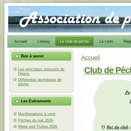
-
Accueil
L'étang
Le club de pêche
La carte
Règ
Bon à savoir
Accueil
Vous êtes ici
Club de Pêc
Les principaux poissons de
l'étang.
Différentes techniques de
pêche.
Les Événements
Manifestations à venir
Pêches de nuit 2026
Week end Truites 2026